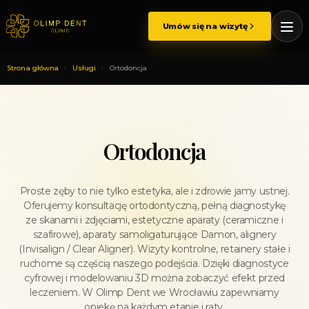
Przejdź
do
Umów się na wizytę
treści
Strona główna
›
Usługi
›
Ortodoncja
Ortodoncja
Proste zęby to nie tylko estetyka, ale i zdrowie jamy ustnej.
Oferujemy konsultację ortodontyczną, pełną diagnostykę
ze skanami i zdjęciami, estetyczne aparaty (ceramiczne i
szafirowe), aparaty samoligaturujące Damon, alignery
(Invisalign / Clear Aligner). Wizyty kontrolne, retainery stałe i
ruchome są częścią naszego podejścia. Dzięki diagnostyce
cyfrowej i modelowaniu 3D można zobaczyć efekt przed
leczeniem. W Olimp Dent we Wrocławiu zapewniamy
opiekę na każdym etapie i raty.