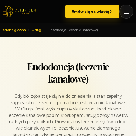
Przejdź
do
Umów się na wizytę
treści
Strona główna
›
Usługi
›
Endodoncja (leczenie kanałowe)
Endodoncja (leczenie
kanałowe)
Gdy ból zęba staje się nie do zniesienia, a stan zapalny
zagraża utracie zęba — potrzebne jest leczenie kanałowe.
W Olimp Dent wykonujemy skuteczne i bezbolesne
leczenie kanałowe pod mikroskopem, ratując zęby nawet w
trudnych przypadkach. Prowadzimy leczenie zębów jedno- i
wielokanałowych, re-leczenie, usuwanie złamanego
narzędzia, zamykanie perforacji. Stosujemy nowoczesne